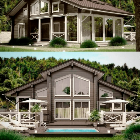
Видеонаблюдение 24/7
Ставим камеру на
время строительства
Фиксируем цены
Все условия прописаны
в договоре
Гарантия 10 лет