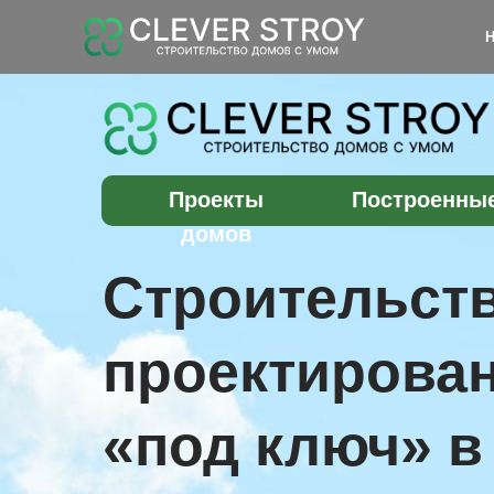
НА ГЛАВ
Проекты
Построенны
домов
Строительств
проектирова
«под ключ» в