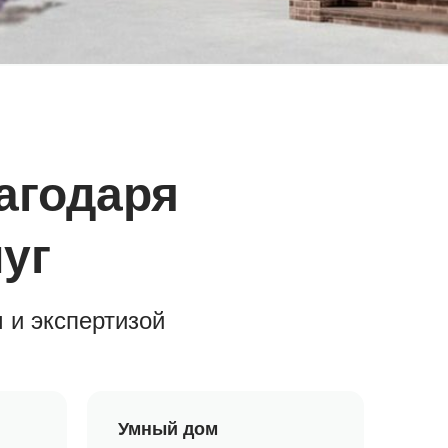
агодаря
уг
 и экспертизой
Умный дом