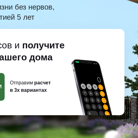
зни без нервов,
тией 5 лет
сов и
получите
вашего дома
Отправим
расчет
И
в 3х вариантах